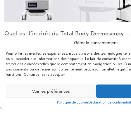
La clinique
Chirurgie esthétique
Chirurgien esthétique 78
Médecine esthétique
Quel est l’intérêt du Total Body Dermoscopy
Tarifs
ATBM ® ?
Gérer le consentement
Conseils
Cette double technologie présente de nombreux
Contact
Pour offrir les meilleures expériences, nous utilisons des technologies tell
avantages.
et/ou accéder aux informations des appareils. Le fait de consentir à ces
Création Agence Antipodes Médical ©
traiter des données telles que le comportement de navigation ou les ID uni
Déclaration de confidentialité (UE)
ATBM permet un
diagnostic
plus précoce, non seulement
pas consentir ou de retirer son consentement peut avoir un effet négatif su
fonctions.
Continuer sans accepter
des lésions cutanées cancéreuses, mais aussi de toutes les
Conditions générales
autres lésions de la peau ; la technologie Foto Finder
N° RPPS : 10001604817
trouve aussi tout son intérêt pour un diagnostic capillaire
Voir les préférences
précis, par exemple sur une chute de cheveux
(trichoscopie).
Téléphone
Pr
Politique de cookies
Déclaration de confidential
Total Body Dermoscopy constitue aussi
outil de suivi
et un
outil prédictif,
pour vérifier par exemple l’évolution de
tâches pigmentaires suspectes, ou encore le résultat avant