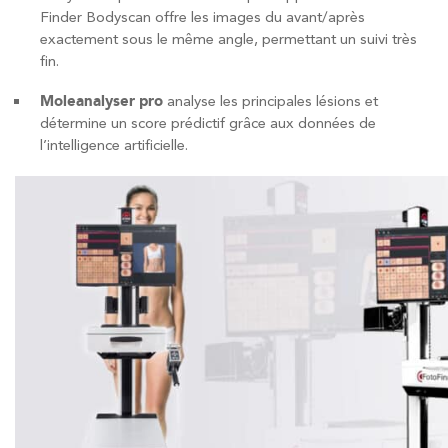
Finder Bodyscan offre les images du avant/après
exactement sous le même angle, permettant un suivi très
COPYRIGHT 2019 DR ARNAUD PETIT
fin.
CABINET
Moleanalyser pro
analyse les principales lésions et
54 boulevard des Batignolles
détermine un score prédictif grâce aux données de
75017 Paris
l’intelligence artificielle.
Secrétariat ouvert du lundi au vendredi
de 9h à 19h
Horaires du cabinet :
Lundi, jeudi et vendredi : 10h–19h
Mardi : 14h–19h
Mercredi : 10h–17h
Samedi et dimanche : fermé
06 74 60 31 14
Prendre RDV en ligne
MENU
Accueil
Dr Arnaud Petit