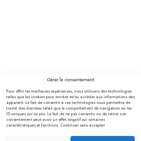
06 74 60 31 14
Prendre RDV en ligne
MENU
Accueil
Dr Arnaud Petit
La clinique
Chirurgie esthétique
Chirurgien esthétique 78
Médecine esthétique
Gérer le consentement
Tarifs
Pour offrir les meilleures expériences, nous utilisons des technologies
Conseils
telles que les cookies pour stocker et/ou accéder aux informations des
Contact
appareils. Le fait de consentir à ces technologies nous permettra de
traiter des données telles que le comportement de navigation ou les
Création Agence Antipodes Médical ©
ID uniques sur ce site. Le fait de ne pas consentir ou de retirer son
Déclaration de confidentialité (UE)
consentement peut avoir un effet négatif sur certaines
caractéristiques et fonctions.
Continuer sans accepter
Conditions générales
N° RPPS : 10001604817