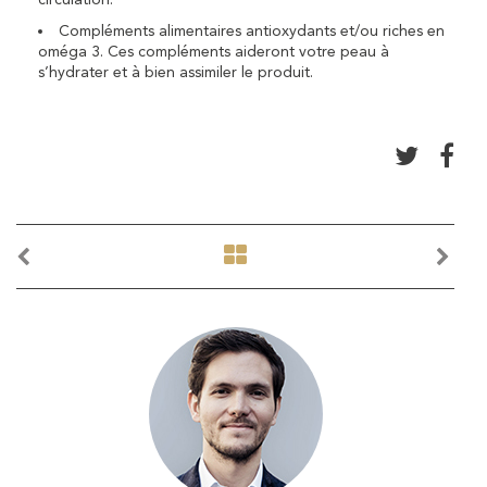
Compléments alimentaires antioxydants et/ou riches en
oméga 3. Ces compléments aideront votre peau à
s’hydrater et à bien assimiler le produit.
Article
Article
précédent
suivant
COPYRIGHT 2019 DR ARNAUD PETIT
CABINET