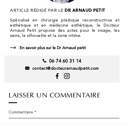
54 boulevard des Batignolles
ARTICLE RÉDIGÉ PAR LE
DR ARNAUD PETIT
75017 Paris
Secrétariat ouvert du lundi au vendredi
Spécialisé en chirurgie plastique reconstructrice et
de 9h à 19h
esthétique et en médecine esthétique, le Docteur
Horaires du cabinet :
Arnaud Petit propose des actes pour le visage, les
Lundi, jeudi et vendredi : 10h–19h
seins, la silhouette et la zone intime.
Mardi : 14h–19h
Mercredi : 10h–17h
En savoir plus sur le Dr Arnaud petit
Samedi et dimanche : fermé
06 74 60 31 14
06 74 60 31 14
Prendre RDV en ligne
contact@docteurarnaudpetit.com
MENU
Accueil
LAISSER UN COMMENTAIRE
Dr Arnaud Petit
La clinique
Commentaire *
Chirurgie esthétique
Chirurgien esthétique 78