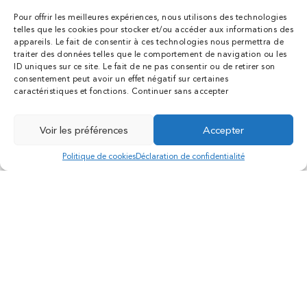
Tarifs
Pour offrir les meilleures expériences, nous utilisons des technologies
Conseils
telles que les cookies pour stocker et/ou accéder aux informations des
Contact
appareils. Le fait de consentir à ces technologies nous permettra de
traiter des données telles que le comportement de navigation ou les
Création Agence Antipodes Médical ©
ID uniques sur ce site. Le fait de ne pas consentir ou de retirer son
Déclaration de confidentialité (UE)
consentement peut avoir un effet négatif sur certaines
caractéristiques et fonctions.
Continuer sans accepter
Conditions générales
N° RPPS : 10001604817
Voir les préférences
Accepter
Téléphone
Prendre rendez-vous
Politique de cookies
Déclaration de confidentialité
LES INTERVENTIONS DE
LA CHIRURGIE DU
VISAGE: