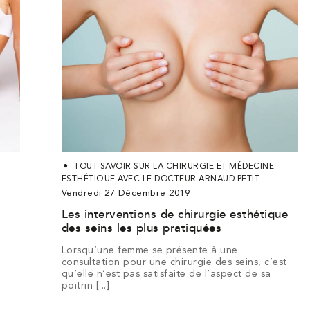
Chirurgie
Augmentatio
Augme
n
Augmentation
Chirurgie
d’allongement
oplastie
Mini
Lifting
Cure
Lifting
Lifting
des
des
e
Réduction
des
Reconstruction
Bodylift
des
et
Bodylift
Bodylift
n
Génioplastie
plastie
Bodylifts
Hyménoplastie
des
de
des
du
fesses
fesses
aire
inale
mammaire
grandes
mammaire
supérieur
seins
d’élargissement
inférieur
latéral
ion
abdominale
bras
Gynécomastie
cuisses
scrotum
par
par
ls
Pommettes,
lèvres
tubéreux
du
Cernes
eure
lipofilling
proth
Nez
Lèvres
joues,
pénis
creux
s
menton
e
TOUT SAVOIR SUR LA CHIRURGIE ET MÉDECINE
ESTHÉTIQUE AVEC LE DOCTEUR ARNAUD PETIT
Vendredi 27 Décembre 2019
Les interventions de chirurgie esthétique
des seins les plus pratiquées
Lorsqu’une femme se présente à une
consultation pour une chirurgie des seins, c’est
qu’elle n’est pas satisfaite de l’aspect de sa
poitrin [...]