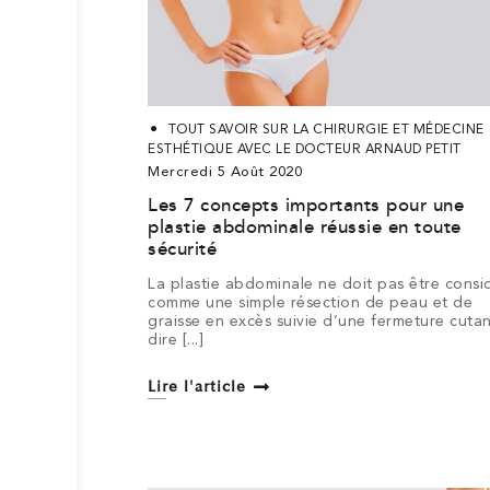
TOUT SAVOIR SUR LA CHIRURGIE ET MÉDECINE
ESTHÉTIQUE AVEC LE DOCTEUR ARNAUD PETIT
Mercredi 5 Août 2020
Les 7 concepts importants pour une
plastie abdominale réussie en toute
sécurité
La plastie abdominale ne doit pas être consi
comme une simple résection de peau et de
graisse en excès suivie d’une fermeture cuta
dire [...]
Lire l'article
Ma
vision
Mes
de
Cabinet
Cabinet
qualifications
la