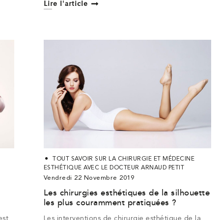
Lire l'article
TOUT SAVOIR SUR LA CHIRURGIE ET MÉDECINE
CABINET
MENU
ESTHÉTIQUE AVEC LE DOCTEUR ARNAUD PETIT
Vendredi 22 Novembre 2019
54 boulevard des Batignolles
Accueil
Les chirurgies esthétiques de la silhouette
75017 Paris
Dr Arnaud Petit
les plus couramment pratiquées ?
Secrétariat ouvert du lundi
au vendredi de 9h à 19h
La clinique
est
Les interventions de chirurgie esthétique de la