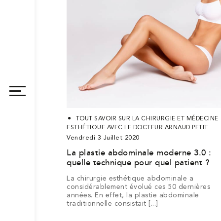
de
de
chirurgie
La
consultation
consultation
Lifting
esthétique
clinique
Augmentation
Chirurgie
Augmentatio
–
–
Chirurgie
Lifting
Chirurgie
de
Nymph
mammaire
de
mammaire
Chirurgi
Lifting
Plastie
Paris
Torcy
du
du
des
Blépharoplastie
Otoplastie
Lipoaspiratio
la
de
par
la
par
intime
mamm
abdom
Injections
visage
visage
seins
lèvre
réduct
Injections
Injections
Ovale
Sourci
prothèses
silhouette
lipofilling
de
supéri
de
Rides
d’Acide
Sourcils
Rides
Bouche
du
Cou
et
Chirurgie
Belkyra
Chirurgie
Botox
Hyaluronique
visage
tempe
du
Chirurgie
Chirurgi
Kybella
du
grain
du
du
cancer
de
kyste
lipome
cutané
beauté
TOUT SAVOIR SUR LA CHIRURGIE ET MÉDECINE
ESTHÉTIQUE AVEC LE DOCTEUR ARNAUD PETIT
Vendredi 3 Juillet 2020
La plastie abdominale moderne 3.0 :
quelle technique pour quel patient ?
La chirurgie esthétique abdominale a
considérablement évolué ces 50 dernières
années. En effet, la plastie abdominale
traditionnelle consistait [...]