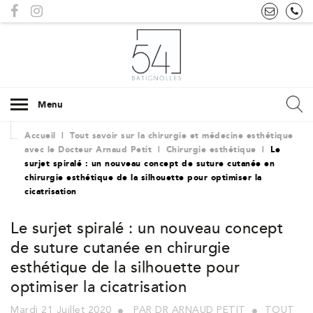
Menu
Accueil
|
Tout savoir sur la chirurgie et médecine esthétique
avec le Docteur Arnaud Petit
|
Chirurgie esthétique
|
Le
surjet spiralé : un nouveau concept de suture cutanée en
chirurgie esthétique de la silhouette pour optimiser la
cicatrisation
Le surjet spiralé : un nouveau concept
de suture cutanée en chirurgie
esthétique de la silhouette pour
optimiser la cicatrisation
Mardi 21 Juillet 2020
PAR DR ARNAUD PETIT
TOUT