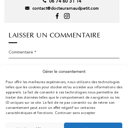
06 74 60 31 14
Prendre RDV en ligne
contact@docteurarnaudpetit.com
MENU
Accueil
LAISSER UN COMMENTAIRE
Dr Arnaud Petit
La clinique
Commentaire *
Chirurgie esthétique
Chirurgien esthétique 78
Prénom *
Médecine esthétique
Gérer le consentement
Tarifs
Pour offrir les meilleures expériences, nous utilisons des technologies
E-mail
Conseils
telles que les cookies pour stocker et/ou accéder aux informations des
Contact
appareils. Le fait de consentir à ces technologies nous permettra de
traiter des données telles que le comportement de navigation ou les
Création Agence Antipodes Médical ©
ID uniques sur ce site. Le fait de ne pas consentir ou de retirer son
Déclaration de confidentialité (UE)
consentement peut avoir un effet négatif sur certaines
caractéristiques et fonctions.
Continuer sans accepter
Conditions générales
N° RPPS : 10001604817