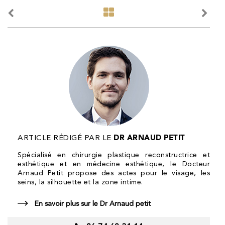
Article
Article
précédent
suivant
COPYRIGHT 2019 DR ARNAUD PETIT
CABINET
54 boulevard des Batignolles
ARTICLE RÉDIGÉ PAR LE
DR ARNAUD PETIT
75017 Paris
Secrétariat ouvert du lundi au vendredi
Spécialisé en chirurgie plastique reconstructrice et
de 9h à 19h
esthétique et en médecine esthétique, le Docteur
Horaires du cabinet :
Arnaud Petit propose des actes pour le visage, les
Lundi, jeudi et vendredi : 10h–19h
seins, la silhouette et la zone intime.
Mardi : 14h–19h
Mercredi : 10h–17h
En savoir plus sur le Dr Arnaud petit
Samedi et dimanche : fermé
06 74 60 31 14