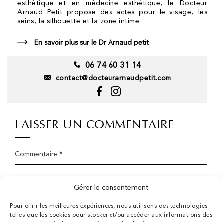
esthétique et en médecine esthétique, le Docteur
Horaires du cabinet :
Arnaud Petit propose des actes pour le visage, les
Lundi, jeudi et vendredi : 10h–19h
seins, la silhouette et la zone intime.
Mardi : 14h–19h
Mercredi : 10h–17h
En savoir plus sur le Dr Arnaud petit
Samedi et dimanche : fermé
06 74 60 31 14
06 74 60 31 14
Prendre RDV en ligne
contact@docteurarnaudpetit.com
MENU
Accueil
LAISSER UN COMMENTAIRE
Dr Arnaud Petit
La clinique
Commentaire *
Chirurgie esthétique
Chirurgien esthétique 78
Prénom *
Médecine esthétique
Gérer le consentement
Tarifs
Pour offrir les meilleures expériences, nous utilisons des technologies
E-mail
Conseils
telles que les cookies pour stocker et/ou accéder aux informations des