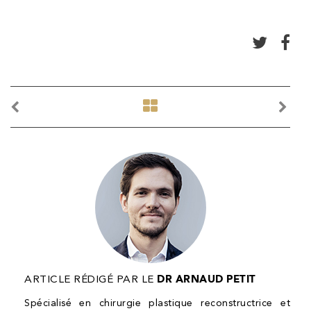
Article
Article
précédent
suivant
COPYRIGHT 2019 DR ARNAUD PETIT
CABINET
54 boulevard des Batignolles
ARTICLE RÉDIGÉ PAR LE
DR ARNAUD PETIT
75017 Paris
Secrétariat ouvert du lundi au vendredi
Spécialisé en chirurgie plastique reconstructrice et
de 9h à 19h