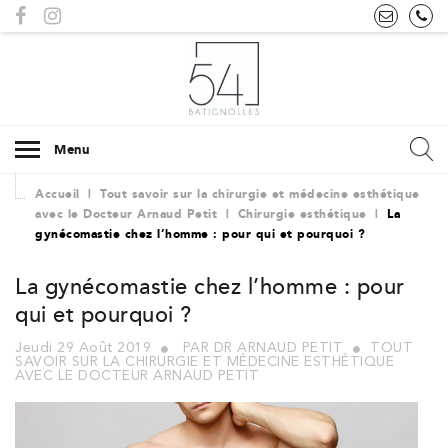
Menu
Accueil
|
Tout savoir sur la chirurgie et médecine esthétique
avec le Docteur Arnaud Petit
|
Chirurgie esthétique
|
La
gynécomastie chez l’homme : pour qui et pourquoi ?
La gynécomastie chez l’homme : pour
qui et pourquoi ?
Jeudi 29 Août 2019
PAR DR ARNAUD PETIT
TOUT
SAVOIR SUR LA CHIRURGIE ET MÉDECINE ESTHÉTIQUE
AVEC LE DOCTEUR ARNAUD PETIT