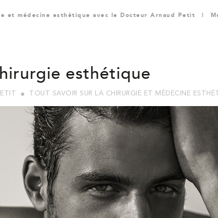
gie et médecine esthétique avec le Docteur Arnaud Petit
|
M
hirurgie esthétique
ETIT
TOUT SAVOIR SUR LA CHIRURGIE ET MÉDECINE ESTH