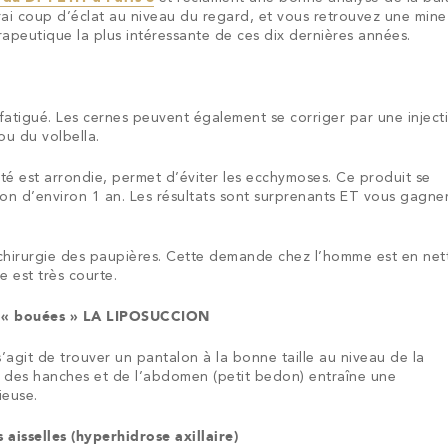
vrai coup d’éclat au niveau du regard, et vous retrouvez une mine
apeutique la plus intéressante de ces dix dernières années.
atigué. Les cernes peuvent également se corriger par une inject
ou du volbella.
mité est arrondie, permet d’éviter les ecchymoses. Ce produit se
on d’environ 1 an. Les résultats sont surprenants ET vous gagne
 chirurgie des paupières. Cette demande chez l’homme est en net
e est très courte.
s « bouées » LA LIPOSUCCION
’agit de trouver un pantalon à la bonne taille au niveau de la
u des hanches et de l’abdomen (petit bedon) entraîne une
ieuse.
 aisselles (hyperhidrose axillaire)