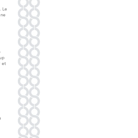
. Le
nne
e
oup
 et
u