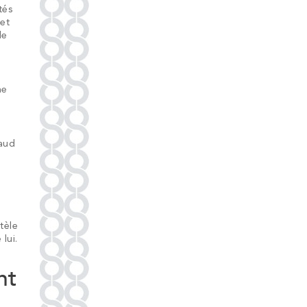
tés
et
de
ne
naud
tèle
lui.
nt