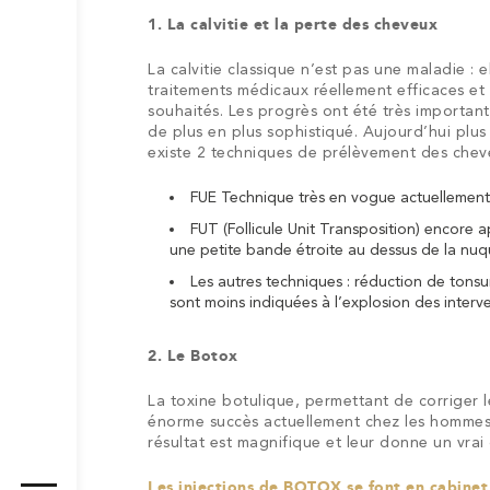
1. La calvitie et la perte des cheveux
La calvitie classique n’est pas une maladie :
traitements médicaux réellement efficaces et p
souhaités. Les progrès ont été très important
de plus en plus sophistiqué. Aujourd’hui plu
existe 2 techniques de prélèvement des chev
FUE
Technique très en vogue actuellemen
Ma
FUT (Follicule Unit Transposition)
encore ap
vision
une petite bande étroite au dessus de la nuqu
Mes
de
Cabinet
Cabinet
Les autres techniques : réduction de tonsu
qualifications
la
de
de
sont moins indiquées à l’explosion des interv
chirurgie
La
consultation
consultation
Lifting
esthétique
clinique
Augmentation
Chirurgie
Augmentatio
–
–
2. Le Botox
Chirurgie
Lifting
Chirurgie
de
Nymph
mammaire
de
mammaire
Chirurgi
Lifting
Plastie
Paris
Torcy
du
du
des
Blépharoplastie
Otoplastie
Lipoaspiratio
la
de
par
la
par
intime
mamm
abdom
Injections
La toxine botulique, permettant de corriger le
visage
visage
seins
lèvre
réduct
Injections
Injections
Ovale
Sourci
énorme succès actuellement chez les hommes
prothèses
silhouette
lipofilling
de
supéri
de
Rides
d’Acide
Sourcils
Rides
Bouche
du
Cou
et
résultat est magnifique et leur donne un vrai
Chirurgie
Belkyra
Chirurgie
Botox
Hyaluronique
visage
tempe
du
Chirurgie
Chirurgi
Kybella
du
Les injections de BOTOX se font en cabinet