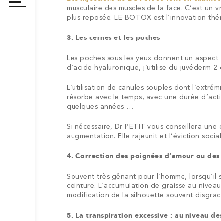
grain
du
du
musculaire des muscles de la face. C’est un 
cancer
de
kyste
lipome
plus reposée. LE BOTOX est l’innovation thér
cutané
beauté
3. Les cernes et les poches
Les poches sous les yeux donnent un aspect f
d’acide hyaluronique, j’utilise du juvéderm 2 
L’utilisation de canules souples dont l’extré
résorbe avec le temps, avec une durée d’acti
quelques années …
Si nécessaire, Dr PETIT vous conseillera une
augmentation. Elle rajeunit et l’éviction social
4. Correction des poignées d’amour ou de
Souvent très gênant pour l’homme, lorsqu’il s
ceinture. L’accumulation de graisse au nivea
modification de la silhouette souvent disgrac
5. La transpiration excessive : au niveau des