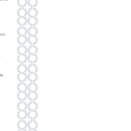
ion
r
te