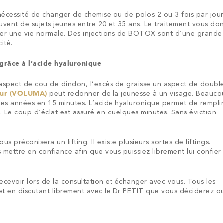
nécessité de changer de chemise ou de polos 2 ou 3 fois par jour
souvent de sujets jeunes entre 20 et 35 ans. Le traitement vous do
ver une vie normale. Des injections de BOTOX sont d’une grande
ité.
 grâce à l’acide hyaluronique
spect de cou de dindon, l’excès de graisse un aspect de doubl
teur (VOLUMA)
peut redonner de la jeunesse à un visage. Beauc
es années en 15 minutes. L’acide hyaluronique permet de remplir
. Le coup d’éclat est assuré en quelques minutes. Sans éviction
s préconisera un lifting. Il existe plusieurs sortes de liftings.
s mettre en confiance afin que vous puissiez librement lui confier
ecevoir lors de la consultation et échanger avec vous. Tous les
 et en discutant librement avec le Dr PETIT que vous déciderez o