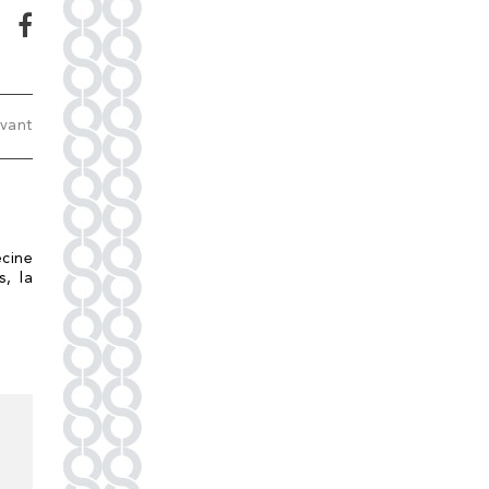
ivant
cine
s, la