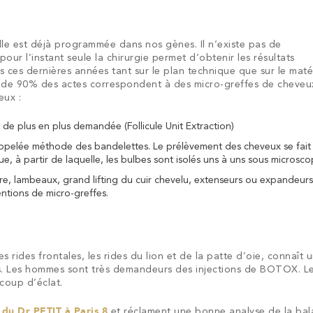
 elle est déjà programmée dans nos gènes. Il n’existe pas de
our l’instant seule la chirurgie permet d’obtenir les résultats
s ces dernières années tant sur le plan technique que sur le maté
s de 90% des actes correspondent à des micro-greffes de cheveux 
eux :
t de plus en plus demandée
(Follicule Unit Extraction)
pelée méthode des bandelettes. Le prélèvement des cheveux se fait
e, à partir de laquelle, les bulbes sont isolés uns à uns sous microsco
re, lambeaux, grand lifting du cuir chevelu, extenseurs ou expandeurs
entions de micro-greffes.
Chirurgie
Augmentatio
Augme
n
Augmentation
Chirurgie
d’allongement
oplastie
Mini
Lifting
Cure
Lifting
Lifting
des
des
e
Réduction
des
Reconstruction
Bodylift
des
et
Bodylift
Bodylift
n
Génioplastie
plastie
Bodylifts
Hyménoplastie
des
de
des
du
fesses
fesses
aire
inale
mammaire
grandes
mammaire
supérieur
seins
d’élargissement
inférieur
latéral
s rides frontales, les rides du lion et de la patte d’oie, connaît 
ion
abdominale
bras
Gynécomastie
cuisses
scrotum
par
par
ls
Pommettes,
. Les hommes sont très demandeurs des injections de BOTOX. L
lèvres
tubéreux
du
Cernes
eure
lipofilling
proth
Nez
Lèvres
joues,
 coup d’éclat.
pénis
creux
s
menton
e
 du Dr PETIT à Paris 8
et réclament une bonne analyse de la ba