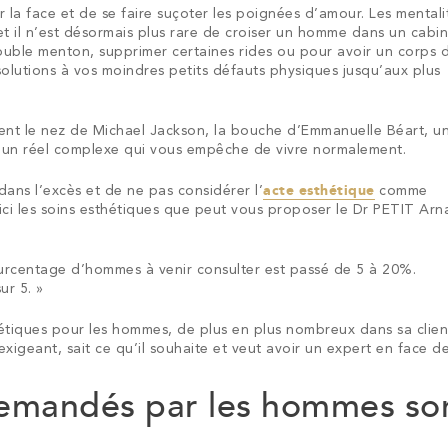
er la face et de se faire suçoter les poignées d’amour. Les mentali
 il n’est désormais plus rare de croiser un homme dans un cabin
uble menton, supprimer certaines rides ou pour avoir un corps 
olutions à vos moindres petits défauts physiques jusqu’aux plus
nent le nez de Michael Jackson, la bouche d’Emmanuelle Béart, u
te un réel complexe qui vous empêche de vivre normalement.
dans l’excès et de ne pas considérer l’
acte esthétique
comme
ici les soins esthétiques que peut vous proposer le Dr PETIT Ar
ourcentage d’hommes à venir consulter est passé de 5 à 20%.
ur 5.
»
étiques pour les hommes, de plus en plus nombreux dans sa clien
 exigeant, sait ce qu’il souhaite et veut avoir un expert en face de 
 demandés par les hommes so