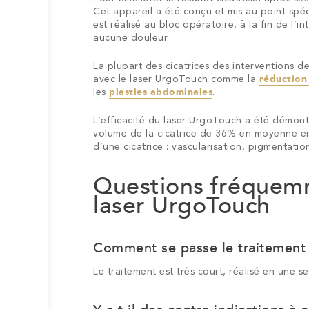
Cet appareil a été conçu et mis au point spéc
est réalisé au bloc opératoire, à la fin de l’i
aucune douleur.
La plupart des cicatrices des interventions d
avec le laser UrgoTouch comme la
réductio
les
plasties abdominales
.
L’efficacité du laser UrgoTouch a été démont
volume de la cicatrice de 36% en moyenne en
d’une cicatrice : vascularisation, pigmentation
Questions fréquem
laser UrgoTouch
Ma
Comment se passe le traitement
vision
Mes
de
Le traitement est très court, réalisé en une seu
Cabinet
Cabinet
qualifications
la
de
de
chirurgie
La