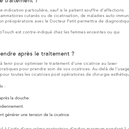
ce traitement ?
Augmentatio
Augme
n
Augmentation
Chirurgie
d’allongement
oplastie
Mini
Lifting
Cure
Lifting
Lifting
des
des
indication particulière, sauf si le patient souffre d’affections
e
Réduction
des
Reconstruction
Bodylift
des
et
Bodylift
Bodylift
n
Génioplastie
plastie
Bodylifts
Hyménoplastie
des
de
des
du
fesses
fesses
flammatoires cutanés ou de cicatrisation, de maladies auto-immu
aire
inale
mammaire
grandes
mammaire
supérieur
seins
d’élargissement
inférieur
latéral
ion
abdominale
bras
Gynécomastie
cuisses
scrotum
par
par
ion préopératoire avec le Docteur Petit permettra de diagnostiqu
ls
Pommettes,
lèvres
tubéreux
du
Cernes
eure
lipofilling
proth
Nez
Lèvres
joues,
pénis
creux
goTouch est contre-indiqué chez les femmes enceintes ou qui
s
menton
e
rendre après le traitement ?
 tenir pour optimiser le traitement d’une cicatrice au laser
ratiques pour prendre soin de vos cicatrices. Au-delà de l’usag
our toutes les cicatrices post opératoires de chirurgie esthétiq
e :
 après la douche.
tidiennement.
t générer une tension de la cicatrice.
leil à l’aide d’une crème protectrice d’indice maximum pendant 1 