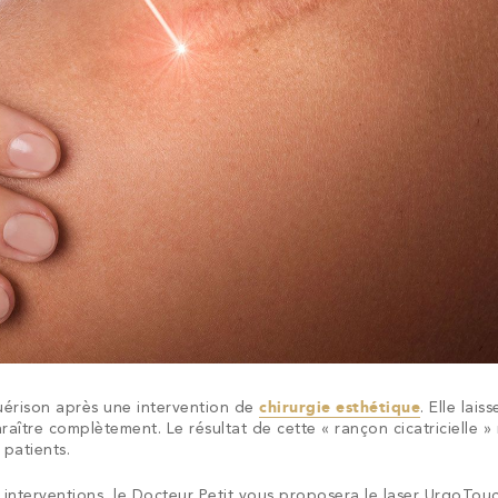
guérison après une intervention de
chirurgie esthétique
. Elle laiss
ître complètement. Le résultat de cette « rançon cicatricielle »
 patients.
es interventions, le Docteur Petit vous proposera le laser UrgoTou