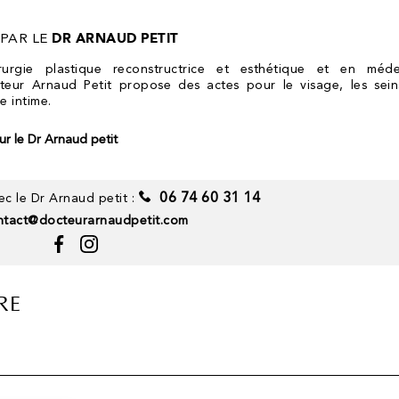
 PAR LE
DR ARNAUD PETIT
irurgie plastique reconstructrice et esthétique et en méde
teur Arnaud Petit propose des actes pour le visage, les sein
e intime.
sur le Dr Arnaud petit
06 74 60 31 14
c le Dr Arnaud petit :
ntact@docteurarnaudpetit.com
CABINET
MENU
54 boulevard des Batignolles
Accueil
75017 Paris
RE
Dr Arnaud Petit
Secrétariat ouvert du lundi
au vendredi de 9h à 19h
La clinique
Horaires du cabinet :
Chirurgie esthétique
Lundi, jeudi et vendredi :
Chirurgien esthétique 78
10h–19h
Mardi : 14h–19h
Médecine esthétique