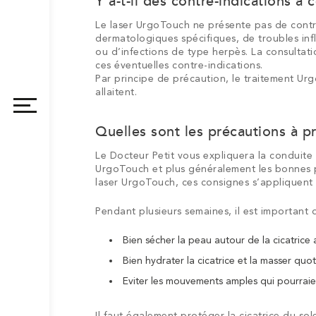
consultation
consultation
Y a-t-il des contre-indications à 
Lifting
esthétique
clinique
Augmentation
Chirurgie
Augmentatio
–
–
Chirurgie
Lifting
Chirurgie
de
Nymph
Le laser UrgoTouch ne présente pas de contre-
mammaire
de
mammaire
Chirurgi
Lifting
Plastie
Paris
Torcy
du
du
des
Blépharoplastie
Otoplastie
Lipoaspiratio
la
de
dermatologiques spécifiques, de troubles in
par
la
par
intime
mamm
abdom
Injections
visage
visage
seins
lèvre
réduct
ou d’infections de type herpès. La consultat
Injections
Injections
Ovale
Sourci
prothèses
silhouette
lipofilling
de
ces éventuelles contre-indications.
supéri
de
Rides
d’Acide
Sourcils
Rides
Bouche
du
Cou
et
Chirurgie
Belkyra
Par principe de précaution, le traitement Ur
Chirurgie
Botox
Hyaluronique
visage
tempe
du
Chirurgie
Chirurgi
allaitent.
Kybella
du
grain
du
du
cancer
de
kyste
lipome
Quelles sont les précautions à p
cutané
beauté
Le Docteur Petit vous expliquera la conduite à
UrgoTouch et plus généralement les bonnes p
laser UrgoTouch, ces consignes s’appliquent p
Pendant plusieurs semaines, il est important d
Bien sécher la peau autour de la cicatrice
Bien hydrater la cicatrice et la masser quo
Eviter les mouvements amples qui pourraien
Il faut également protéger la cicatrice du so