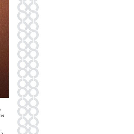
e
 ne
ch.