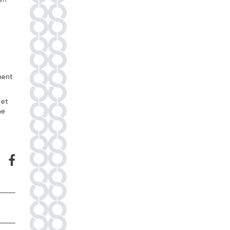
ment
 et
ne