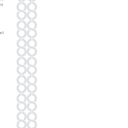
nt
et